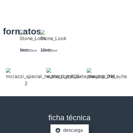
formatos
6mm
12mm
160x320cm
160x320cm
ficha técnica
descarga