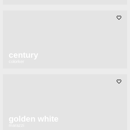
century
colorker
golden white
marazzi