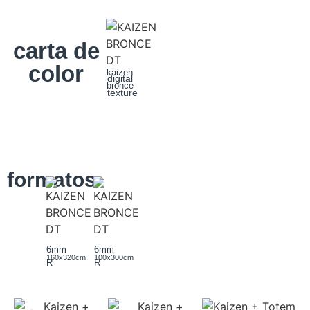
carta de
color
kaizen
digital
bronce
texture
formatos
6mm
6mm
160x320cm
100x300cm
R
R