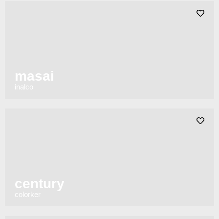
masai
inalco
century
colorker