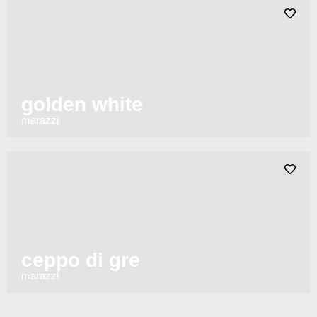
golden white
marazzi
ceppo di gre
marazzi