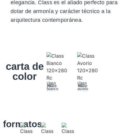
elegancia. Class es el aliado perfecto para
dotar de armonía y carácter técnico a la
arquitectura contemporánea.
carta de
color
class
class
mate
RC
mate
RC
bianco
avorio
formatos