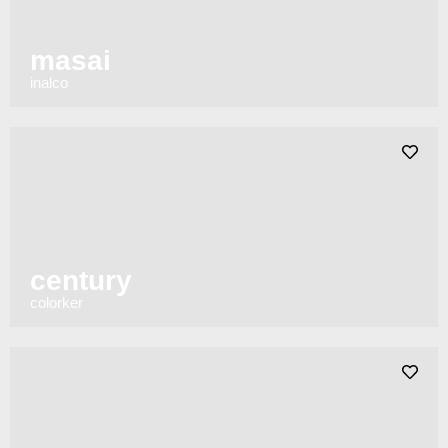
masai
inalco
century
colorker