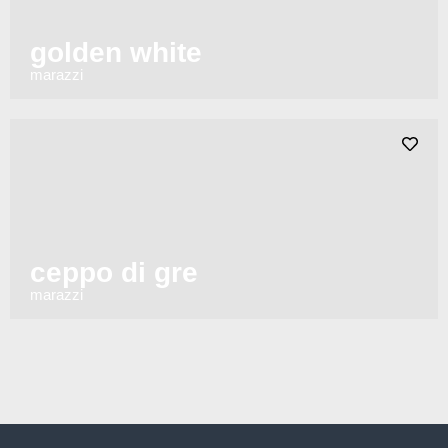
golden white
marazzi
ceppo di gre
marazzi